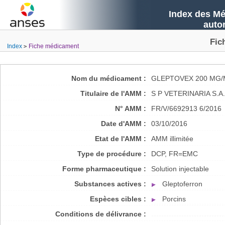
Index des Mé
auto
Fic
Index
Fiche médicament
Nom du médicament :
GLEPTOVEX 200 MG/
Titulaire de l'AMM :
S P VETERINARIA S.A.
N° AMM :
FR/V/6692913 6/2016
Date d'AMM :
03/10/2016
Etat de l'AMM :
AMM illimitée
Type de procédure :
DCP, FR=EMC
Forme pharmaceutique :
Solution injectable
Substances actives :
Gleptoferron
Espèces cibles :
Porcins
Conditions de délivrance :