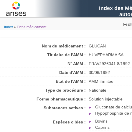
Index des Mé
auto
Fic
Index
Fiche médicament
Nom du médicament :
GLUCAN
Titulaire de l'AMM :
HUVEPHARMA SA
N° AMM :
FR/V/2926041 8/1992
Date d'AMM :
30/06/1992
Etat de l'AMM :
AMM illimitée
Type de procédure :
Nationale
Forme pharmaceutique :
Solution injectable
Gluconate de calc
Substances actives :
Hypophosphite de 
Bovins
Espèces cibles :
Caprins