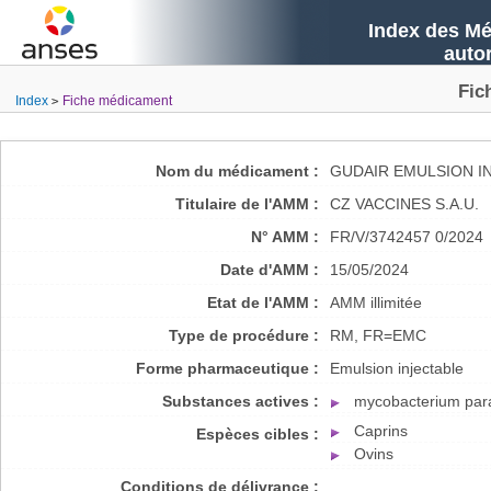
Index des Mé
auto
Fic
Index
Fiche médicament
Nom du médicament :
GUDAIR EMULSION I
Titulaire de l'AMM :
CZ VACCINES S.A.U.
N° AMM :
FR/V/3742457 0/2024
Date d'AMM :
15/05/2024
Etat de l'AMM :
AMM illimitée
Type de procédure :
RM, FR=EMC
Forme pharmaceutique :
Emulsion injectable
Substances actives :
mycobacterium para
Caprins
Espèces cibles :
Ovins
Conditions de délivrance :