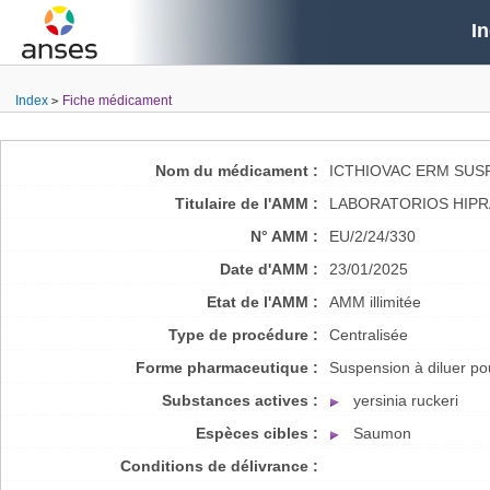
I
Index
Fiche médicament
Nom du médicament :
ICTHIOVAC ERM SUS
Titulaire de l'AMM :
LABORATORIOS HIPRA
N° AMM :
EU/2/24/330
Date d'AMM :
23/01/2025
Etat de l'AMM :
AMM illimitée
Type de procédure :
Centralisée
Forme pharmaceutique :
Suspension à diluer p
Substances actives :
yersinia ruckeri
Espèces cibles :
Saumon
Conditions de délivrance :