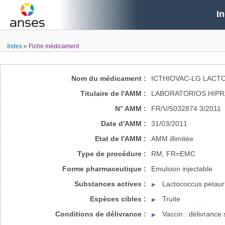
I
Index
Fiche médicament
Nom du médicament :
ICTHIOVAC-LG LACT
Titulaire de l'AMM :
LABORATORIOS HIPRA
N° AMM :
FR/V/5032874 3/2011
Date d'AMM :
31/03/2011
Etat de l'AMM :
AMM illimitée
Type de procédure :
RM, FR=EMC
Forme pharmaceutique :
Emulsion injectable
Substances actives :
Lactococcus petaur
Espèces cibles :
Truite
Conditions de délivrance :
Vaccin : délivranc