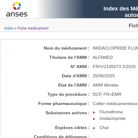
Index des Mé
auto
Fic
Index
Fiche médicament
Nom du médicament :
IMIDACLOPRIDE FLU
Titulaire de l'AMM :
ALFAMED
N° AMM :
FR/V/2145073 2/2025
Date d'AMM :
25/06/2025
Etat de l'AMM :
AMM illimitée
Type de procédure :
DCP, FR=EMR
Forme pharmaceutique :
Collier médicamenteux
Fluméthrine
Substances actives :
Imidaclopride
Espèces cibles :
Chat
Conditions de délivrance :