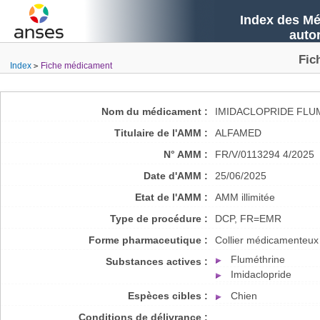
Index des Mé
auto
Fic
Index
Fiche médicament
Nom du médicament :
IMIDACLOPRIDE FLUM
Titulaire de l'AMM :
ALFAMED
N° AMM :
FR/V/0113294 4/2025
Date d'AMM :
25/06/2025
Etat de l'AMM :
AMM illimitée
Type de procédure :
DCP, FR=EMR
Forme pharmaceutique :
Collier médicamenteux
Fluméthrine
Substances actives :
Imidaclopride
Espèces cibles :
Chien
Conditions de délivrance :