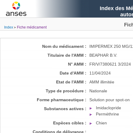
Index des Mé
auto
Fic
Index
Fiche médicament
Nom du médicament :
IMIPERMEX 250 MG/1
Titulaire de l'AMM :
BEAPHAR B.V.
N° AMM :
FR/V/7380621 3/2024
Date d'AMM :
11/04/2024
Etat de l'AMM :
AMM illimitée
Type de procédure :
Nationale
Forme pharmaceutique :
Solution pour spot-on
Imidaclopride
Substances actives :
Perméthrine
Espèces cibles :
Chien
Conditions de délivrance :