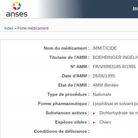
I
Index
Fiche médicament
Nom du médicament :
IMMITICIDE
Titulaire de l'AMM :
BOEHRINGER INGELH
N° AMM :
FR/V/8983185 8/1995
Date d'AMM :
28/06/1995
Etat de l'AMM :
AMM illimitée
Type de procédure :
Nationale
Forme pharmaceutique :
Lyophilisat et solvant p
Substances actives :
Dichlorhydrate de 
Espèces cibles :
Chien
Conditions de délivrance :