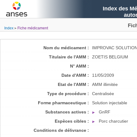
Index des Mé
auto
Fic
Index
Fiche médicament
Nom du médicament :
IMPROVAC SOLUTION
Titulaire de l'AMM :
ZOETIS BELGIUM
N° AMM :
Date d'AMM :
11/05/2009
Etat de l'AMM :
AMM illimitée
Type de procédure :
Centralisée
Forme pharmaceutique :
Solution injectable
Substances actives :
GnRF
Espèces cibles :
Porc charcutier
Conditions de délivrance :