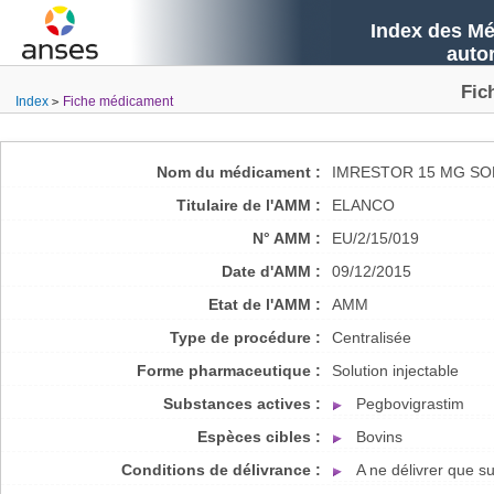
Index des Mé
auto
Fic
Index
Fiche médicament
Nom du médicament :
IMRESTOR 15 MG SO
Titulaire de l'AMM :
ELANCO
N° AMM :
EU/2/15/019
Date d'AMM :
09/12/2015
Etat de l'AMM :
AMM
Type de procédure :
Centralisée
Forme pharmaceutique :
Solution injectable
Substances actives :
Pegbovigrastim
Espèces cibles :
Bovins
Conditions de délivrance :
A ne délivrer que 