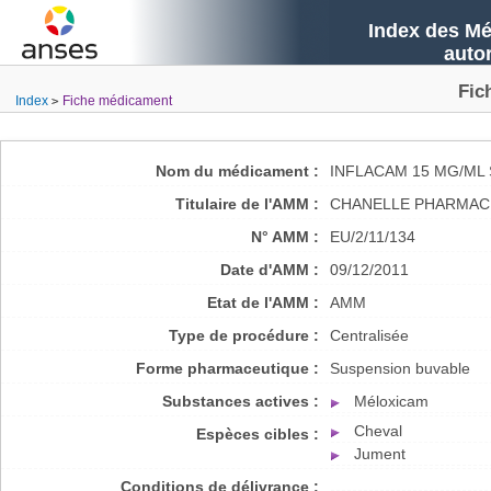
Index des Mé
auto
Fic
Index
Fiche médicament
Nom du médicament :
INFLACAM 15 MG/ML
Titulaire de l'AMM :
CHANELLE PHARMAC
N° AMM :
EU/2/11/134
Date d'AMM :
09/12/2011
Etat de l'AMM :
AMM
Type de procédure :
Centralisée
Forme pharmaceutique :
Suspension buvable
Substances actives :
Méloxicam
Cheval
Espèces cibles :
Jument
Conditions de délivrance :