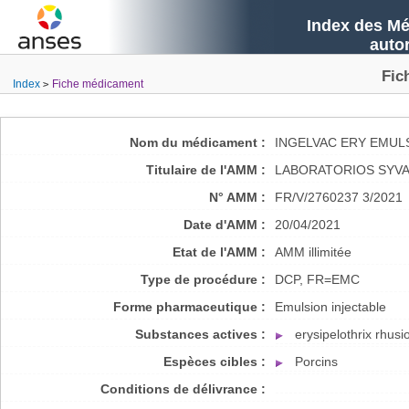
Index des Mé
auto
Fic
Index
Fiche médicament
Nom du médicament :
INGELVAC ERY EMUL
Titulaire de l'AMM :
LABORATORIOS SYVA 
N° AMM :
FR/V/2760237 3/2021
Date d'AMM :
20/04/2021
Etat de l'AMM :
AMM illimitée
Type de procédure :
DCP, FR=EMC
Forme pharmaceutique :
Emulsion injectable
Substances actives :
erysipelothrix rhusi
Espèces cibles :
Porcins
Conditions de délivrance :