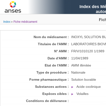
Index des Mé
auto
Fic
Index
Fiche médicament
Nom du médicament :
INOXYL SOLUTION B
Titulaire de l'AMM :
LABORATOIRES BIOV
N° AMM :
FR/V/1010120 1/1989
Date d'AMM :
11/04/1989
Etat de l'AMM :
AMM illimitée
Type de procédure :
Nationale
Forme pharmaceutique :
Solution buvable
Substances actives :
Acide oxolinique
Espèces cibles :
Volailles
Conditions de délivrance :