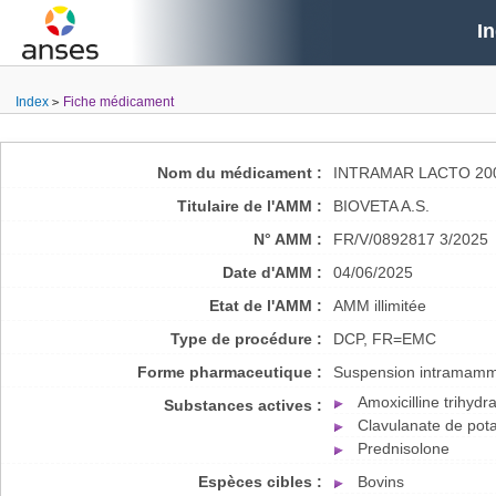
I
Index
Fiche médicament
Nom du médicament :
INTRAMAR LACTO 20
Titulaire de l'AMM :
BIOVETA A.S.
N° AMM :
FR/V/0892817 3/2025
Date d'AMM :
04/06/2025
Etat de l'AMM :
AMM illimitée
Type de procédure :
DCP, FR=EMC
Forme pharmaceutique :
Suspension intramamm
Amoxicilline trihydr
Substances actives :
Clavulanate de pot
Prednisolone
Espèces cibles :
Bovins