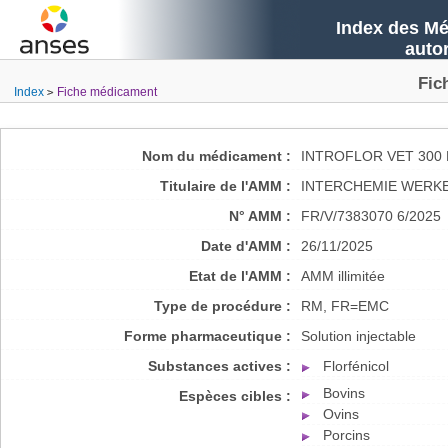
Index des Mé
auto
Fic
Index
Fiche médicament
Nom du médicament :
INTROFLOR VET 300 
Titulaire de l'AMM :
INTERCHEMIE WERKE
N° AMM :
FR/V/7383070 6/2025
Date d'AMM :
26/11/2025
Etat de l'AMM :
AMM illimitée
Type de procédure :
RM, FR=EMC
Forme pharmaceutique :
Solution injectable
Substances actives :
Florfénicol
Bovins
Espèces cibles :
Ovins
Porcins