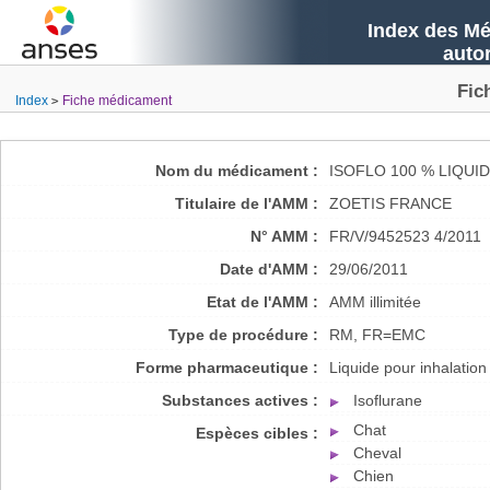
Index des Mé
auto
Fic
Index
Fiche médicament
Nom du médicament :
ISOFLO 100 % LIQUI
Titulaire de l'AMM :
ZOETIS FRANCE
N° AMM :
FR/V/9452523 4/2011
Date d'AMM :
29/06/2011
Etat de l'AMM :
AMM illimitée
Type de procédure :
RM, FR=EMC
Forme pharmaceutique :
Liquide pour inhalation
Substances actives :
Isoflurane
Chat
Espèces cibles :
Cheval
Chien