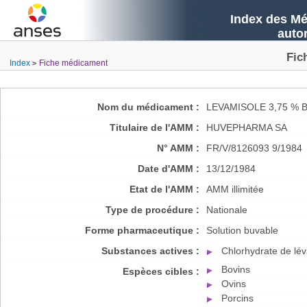
Index des Mé
auto
Fic
Index
Fiche médicament
Nom du médicament :
LEVAMISOLE 3,75 % 
Titulaire de l'AMM :
HUVEPHARMA SA
N° AMM :
FR/V/8126093 9/1984
Date d'AMM :
13/12/1984
Etat de l'AMM :
AMM illimitée
Type de procédure :
Nationale
Forme pharmaceutique :
Solution buvable
Substances actives :
Chlorhydrate de lé
Bovins
Espèces cibles :
Ovins
Porcins