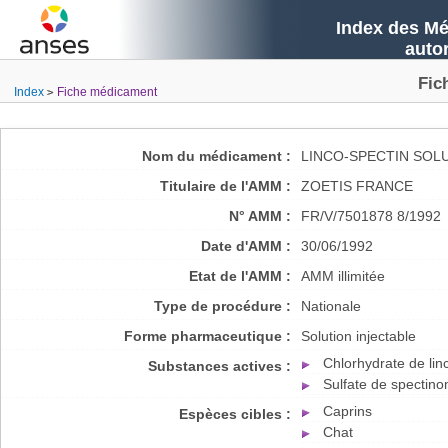
Index des Mé
auto
Fic
Index
Fiche médicament
Nom du médicament :
LINCO-SPECTIN SOLU
Titulaire de l'AMM :
ZOETIS FRANCE
N° AMM :
FR/V/7501878 8/1992
Date d'AMM :
30/06/1992
Etat de l'AMM :
AMM illimitée
Type de procédure :
Nationale
Forme pharmaceutique :
Solution injectable
Chlorhydrate de li
Substances actives :
Sulfate de spectino
Caprins
Espèces cibles :
Chat