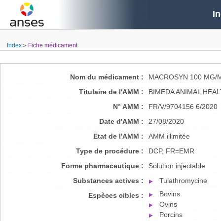
I
Index
Fiche médicament
Nom du médicament :
MACROSYN 100 MG/M
Titulaire de l'AMM :
BIMEDA ANIMAL HEAL
N° AMM :
FR/V/9704156 6/2020
Date d'AMM :
27/08/2020
Etat de l'AMM :
AMM illimitée
Type de procédure :
DCP, FR=EMR
Forme pharmaceutique :
Solution injectable
Substances actives :
Tulathromycine
Bovins
Espèces cibles :
Ovins
Porcins