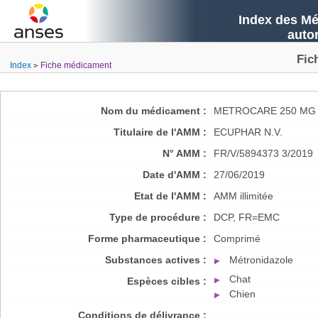
Index des Mé
auto
Fic
Index
Fiche médicament
Nom du médicament :
METROCARE 250 MG 
Titulaire de l'AMM :
ECUPHAR N.V.
N° AMM :
FR/V/5894373 3/2019
Date d'AMM :
27/06/2019
Etat de l'AMM :
AMM illimitée
Type de procédure :
DCP, FR=EMC
Forme pharmaceutique :
Comprimé
Substances actives :
Métronidazole
Chat
Espèces cibles :
Chien
Conditions de délivrance :