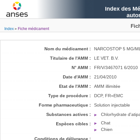
Index des Mé
auto
Fic
Index
Fiche médicament
Nom du médicament :
NARCOSTOP 5 MG/ML
Titulaire de l'AMM :
LE VET. B.V.
N° AMM :
FR/V/3467071 6/2010
Date d'AMM :
21/04/2010
Etat de l'AMM :
AMM illimitée
Type de procédure :
DCP, FR=EMC
Forme pharmaceutique :
Solution injectable
Substances actives :
Chlorhydrate d'ati
Chat
Espèces cibles :
Chien
Conditions de délivrance :