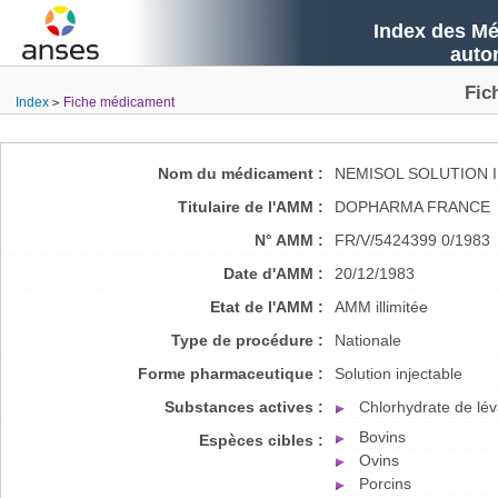
Index des Mé
auto
Fic
Index
Fiche médicament
Nom du médicament :
NEMISOL SOLUTION 
Titulaire de l'AMM :
DOPHARMA FRANCE
N° AMM :
FR/V/5424399 0/1983
Date d'AMM :
20/12/1983
Etat de l'AMM :
AMM illimitée
Type de procédure :
Nationale
Forme pharmaceutique :
Solution injectable
Substances actives :
Chlorhydrate de lé
Bovins
Espèces cibles :
Ovins
Porcins