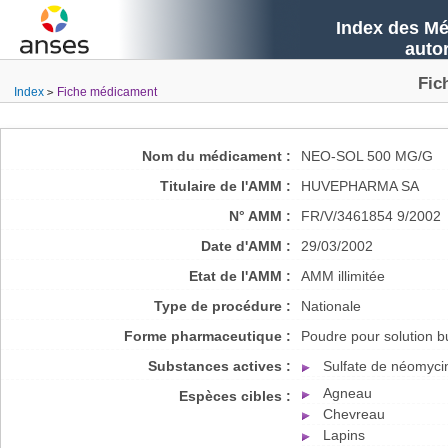
Index des Mé
auto
Fic
Index
Fiche médicament
Nom du médicament :
NEO-SOL 500 MG/G
Titulaire de l'AMM :
HUVEPHARMA SA
N° AMM :
FR/V/3461854 9/2002
Date d'AMM :
29/03/2002
Etat de l'AMM :
AMM illimitée
Type de procédure :
Nationale
Forme pharmaceutique :
Poudre pour solution b
Substances actives :
Sulfate de néomyci
Agneau
Espèces cibles :
Chevreau
Lapins