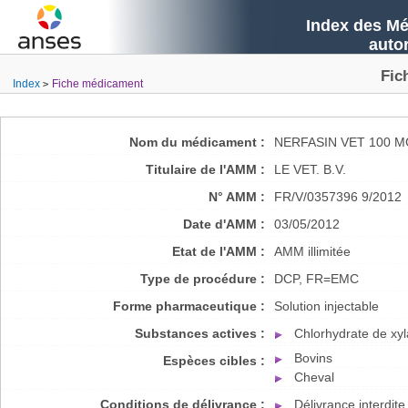
Index des Mé
auto
Fic
Index
Fiche médicament
Nom du médicament :
NERFASIN VET 100 
Titulaire de l'AMM :
LE VET. B.V.
N° AMM :
FR/V/0357396 9/2012
Date d'AMM :
03/05/2012
Etat de l'AMM :
AMM illimitée
Type de procédure :
DCP, FR=EMC
Forme pharmaceutique :
Solution injectable
Substances actives :
Chlorhydrate de xyl
Bovins
Espèces cibles :
Cheval
Conditions de délivrance :
Délivrance interdit