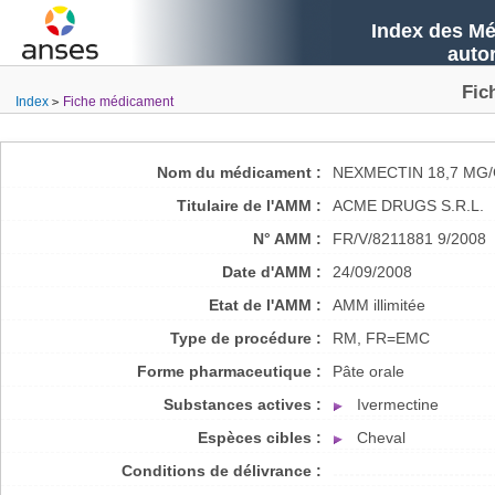
Index des Mé
auto
Fic
Index
Fiche médicament
Nom du médicament :
NEXMECTIN 18,7 MG
Titulaire de l'AMM :
ACME DRUGS S.R.L.
N° AMM :
FR/V/8211881 9/2008
Date d'AMM :
24/09/2008
Etat de l'AMM :
AMM illimitée
Type de procédure :
RM, FR=EMC
Forme pharmaceutique :
Pâte orale
Substances actives :
Ivermectine
Espèces cibles :
Cheval
Conditions de délivrance :