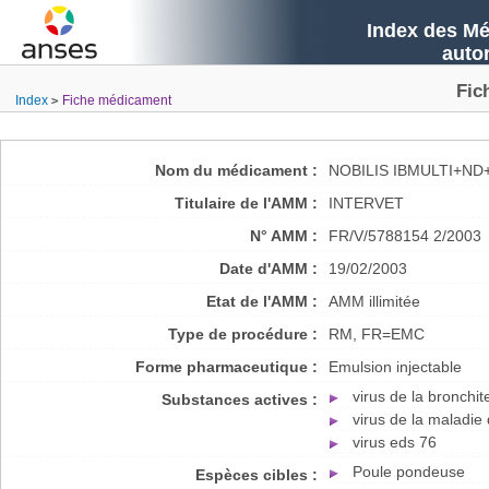
Index des Mé
auto
Fic
Index
Fiche médicament
Nom du médicament :
NOBILIS IBMULTI+N
Titulaire de l'AMM :
INTERVET
N° AMM :
FR/V/5788154 2/2003
Date d'AMM :
19/02/2003
Etat de l'AMM :
AMM illimitée
Type de procédure :
RM, FR=EMC
Forme pharmaceutique :
Emulsion injectable
virus de la bronchit
Substances actives :
virus de la maladie
virus eds 76
Poule pondeuse
Espèces cibles :