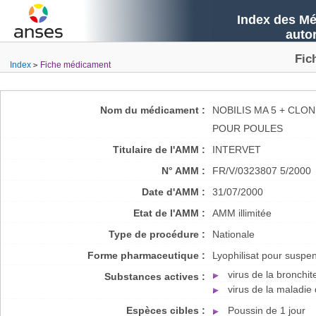
Index des Mé
auto
Fic
Index
Fiche médicament
Nom du médicament :
NOBILIS MA 5 + CLO
POUR POULES
Titulaire de l'AMM :
INTERVET
N° AMM :
FR/V/0323807 5/2000
Date d'AMM :
31/07/2000
Etat de l'AMM :
AMM illimitée
Type de procédure :
Nationale
Forme pharmaceutique :
Lyophilisat pour suspe
virus de la bronchit
Substances actives :
virus de la maladie
Espèces cibles :
Poussin de 1 jour