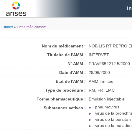
I
Index
Fiche médicament
Nom du médicament :
NOBILIS RT REPRO 
Titulaire de l'AMM :
INTERVET
N° AMM :
FR/V/9652212 5/2000
Date d'AMM :
29/06/2000
Etat de l'AMM :
AMM illimitée
Type de procédure :
RM, FR=EMC
Forme pharmaceutique :
Emulsion injectable
pneumovirus
Substances actives :
virus de la bronchit
virus de la bursite i
virus de la maladie