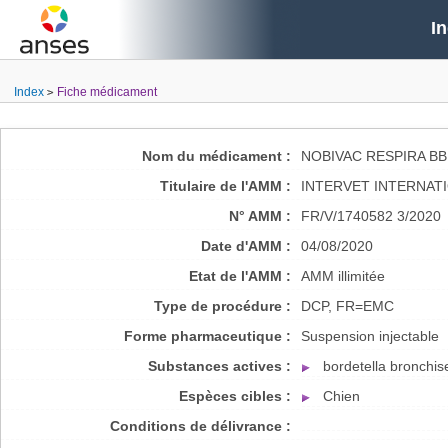
I
Index
Fiche médicament
Nom du médicament :
NOBIVAC RESPIRA B
Titulaire de l'AMM :
INTERVET INTERNATI
N° AMM :
FR/V/1740582 3/2020
Date d'AMM :
04/08/2020
Etat de l'AMM :
AMM illimitée
Type de procédure :
DCP, FR=EMC
Forme pharmaceutique :
Suspension injectable
Substances actives :
bordetella bronchis
Espèces cibles :
Chien
Conditions de délivrance :