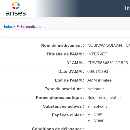
I
Index
Fiche médicament
Nom du médicament :
NOBIVAC SOLVANT CA
Titulaire de l'AMM :
INTERVET
N° AMM :
FR/V/5884351 2/1993
Date d'AMM :
08/01/1993
Etat de l'AMM :
AMM illimitée
Type de procédure :
Nationale
Forme pharmaceutique :
Solution injectable
Substances actives :
solvant
Chat
Espèces cibles :
Chien
Conditions de délivrance :