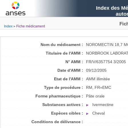
Index des Mé
auto
Fic
Index
Fiche médicament
Nom du médicament :
NOROMECTIN 18,7 M
Titulaire de l'AMM :
NORBROOK LABORATO
N° AMM :
FR/V/6357754 3/2005
Date d'AMM :
09/12/2005
Etat de l'AMM :
AMM illimitée
Type de procédure :
RM, FR=EMC
Forme pharmaceutique :
Pâte orale
Substances actives :
Ivermectine
Espèces cibles :
Cheval
Conditions de délivrance :