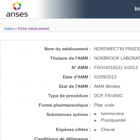
I
Index
Fiche médicament
Nom du médicament :
NOROMECTIN PRAZIQ
Titulaire de l'AMM :
NORBROOK LABORATO
N° AMM :
FR/V/4016521 5/2013
Date d'AMM :
02/09/2013
Etat de l'AMM :
AMM illimitée
Type de procédure :
DCP, FR=EMC
Forme pharmaceutique :
Pâte orale
Ivermectine
Substances actives :
Praziquantel
Espèces cibles :
Cheval
Conditions de délivrance :