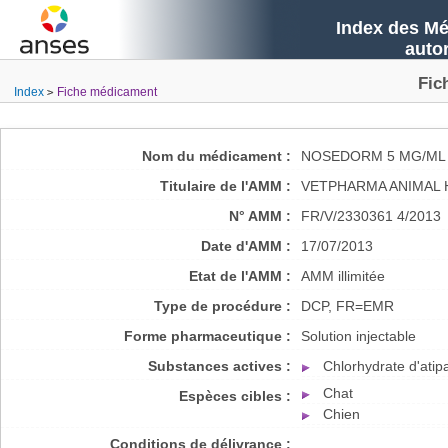
Index des Mé
auto
Fic
Index
Fiche médicament
Nom du médicament :
NOSEDORM 5 MG/ML 
Titulaire de l'AMM :
VETPHARMA ANIMAL H
N° AMM :
FR/V/2330361 4/2013
Date d'AMM :
17/07/2013
Etat de l'AMM :
AMM illimitée
Type de procédure :
DCP, FR=EMR
Forme pharmaceutique :
Solution injectable
Substances actives :
Chlorhydrate d'ati
Chat
Espèces cibles :
Chien
Conditions de délivrance :