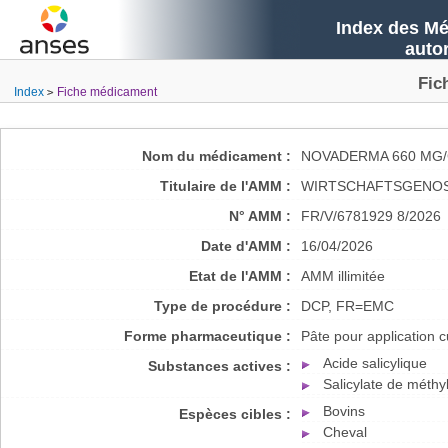
Index des Mé
auto
Fic
Index
Fiche médicament
Nom du médicament :
NOVADERMA 660 MG/
Titulaire de l'AMM :
WIRTSCHAFTSGENOS
N° AMM :
FR/V/6781929 8/2026
Date d'AMM :
16/04/2026
Etat de l'AMM :
AMM illimitée
Type de procédure :
DCP, FR=EMC
Forme pharmaceutique :
Pâte pour application 
Acide salicylique
Substances actives :
Salicylate de méthy
Bovins
Espèces cibles :
Cheval