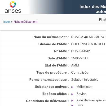
Index des Mé
auto
Fic
Index
Fiche médicament
Nom du médicament :
NOVEM 40 MG/ML SO
Titulaire de l'AMM :
BOEHRINGER INGELH
N° AMM :
EU/2/04/042
Date d'AMM :
15/05/2017
Etat de l'AMM :
AMM
Type de procédure :
Centralisée
Forme pharmaceutique :
Solution injectable
Substances actives :
Méloxicam
Espèces cibles :
Bovins
A ne délivrer que 
Conditions de délivrance :
Liste I