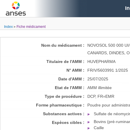
I
Index
Fiche médicament
Nom du médicament :
NOVOSOL 500 000 UI
CANARDS, DINDES, O
Titulaire de l'AMM :
HUVEPHARMA
N° AMM :
FR/V/5603991 1/2025
Date d'AMM :
25/07/2025
Etat de l'AMM :
AMM illimitée
Type de procédure :
DCP, FR=EMR
Forme pharmaceutique :
Poudre pour administrat
Substances actives :
Sulfate de néomyci
Bovins (pré-ruminan
Espèces cibles :
Caille