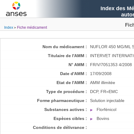
Index des Mé
auto
Fic
Index
Fiche médicament
Nom du médicament :
NUFLOR 450 MG/ML 
Titulaire de l'AMM :
INTERVET INTERNATI
N° AMM :
FR/V/7051353 4/2008
Date d'AMM :
17/09/2008
Etat de l'AMM :
AMM illimitée
Type de procédure :
DCP, FR=EMC
Forme pharmaceutique :
Solution injectable
Substances actives :
Florfénicol
Espèces cibles :
Bovins
Conditions de délivrance :