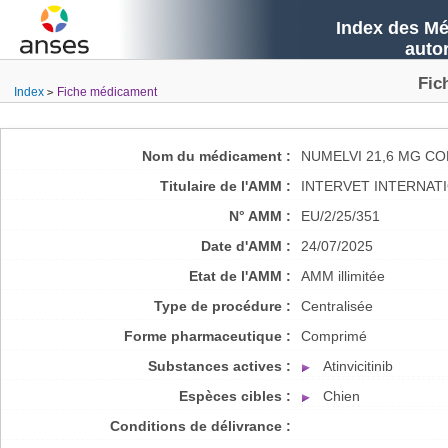
Index des Mé
auto
Fic
Index
Fiche médicament
Nom du médicament :
NUMELVI 21,6 MG C
Titulaire de l'AMM :
INTERVET INTERNATI
N° AMM :
EU/2/25/351
Date d'AMM :
24/07/2025
Etat de l'AMM :
AMM illimitée
Type de procédure :
Centralisée
Forme pharmaceutique :
Comprimé
Substances actives :
Atinvicitinib
Espèces cibles :
Chien
Conditions de délivrance :