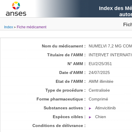
Index des Mé
auto
Fic
Index
Fiche médicament
Nom du médicament :
NUMELVI 7,2 MG CO
Titulaire de l'AMM :
INTERVET INTERNATI
N° AMM :
EU/2/25/351
Date d'AMM :
24/07/2025
Etat de l'AMM :
AMM illimitée
Type de procédure :
Centralisée
Forme pharmaceutique :
Comprimé
Substances actives :
Atinvicitinib
Espèces cibles :
Chien
Conditions de délivrance :