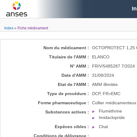
I
Index
Fiche médicament
Nom du médicament :
OCTOPROTECT 1,25 
Titulaire de l'AMM :
ELANCO
N° AMM :
FR/V/5485287 7/2024
Date d'AMM :
31/08/2024
Etat de l'AMM :
AMM illimitée
Type de procédure :
DCP, FR=EMC
Forme pharmaceutique :
Collier médicamenteux
Fluméthrine
Substances actives :
Imidaclopride
Espèces cibles :
Chat
Conditions de délivrance :