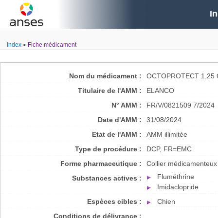
I
Index
Fiche médicament
Nom du médicament :
OCTOPROTECT 1,25 G
Titulaire de l'AMM :
ELANCO
N° AMM :
FR/V/0821509 7/2024
Date d'AMM :
31/08/2024
Etat de l'AMM :
AMM illimitée
Type de procédure :
DCP, FR=EMC
Forme pharmaceutique :
Collier médicamenteux
Fluméthrine
Substances actives :
Imidaclopride
Espèces cibles :
Chien
Conditions de délivrance :