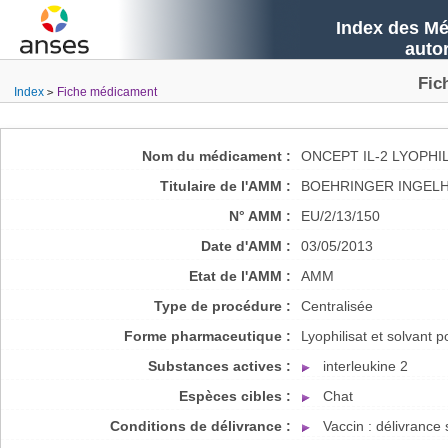
Index des Mé
auto
Fic
Index
Fiche médicament
Nom du médicament :
ONCEPT IL-2 LYOPHI
Titulaire de l'AMM :
BOEHRINGER INGELH
N° AMM :
EU/2/13/150
Date d'AMM :
03/05/2013
Etat de l'AMM :
AMM
Type de procédure :
Centralisée
Forme pharmaceutique :
Lyophilisat et solvant 
Substances actives :
interleukine 2
Espèces cibles :
Chat
Conditions de délivrance :
Vaccin : délivranc