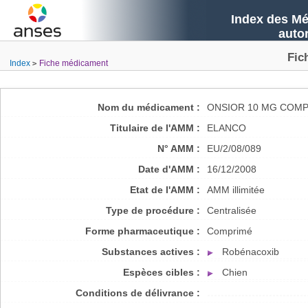
Index des Mé
auto
Fic
Index
Fiche médicament
Nom du médicament :
ONSIOR 10 MG COMP
Titulaire de l'AMM :
ELANCO
N° AMM :
EU/2/08/089
Date d'AMM :
16/12/2008
Etat de l'AMM :
AMM illimitée
Type de procédure :
Centralisée
Forme pharmaceutique :
Comprimé
Substances actives :
Robénacoxib
Espèces cibles :
Chien
Conditions de délivrance :