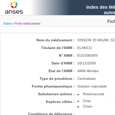
Index des Mé
auto
Fic
Index
Fiche médicament
Nom du médicament :
ONSIOR 20 MG/ML S
Titulaire de l'AMM :
ELANCO
N° AMM :
EU/2/08/089
Date d'AMM :
16/12/2008
Etat de l'AMM :
AMM illimitée
Type de procédure :
Centralisée
Forme pharmaceutique :
Solution injectable
Substances actives :
Robénacoxib
Chat
Espèces cibles :
Chien
Conditions de délivrance :