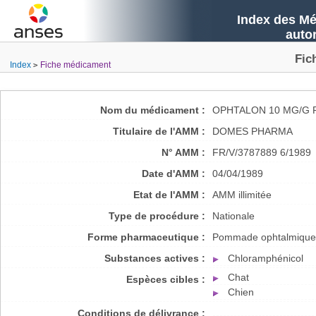
Index des Mé
auto
Fic
Index
Fiche médicament
Nom du médicament :
OPHTALON 10 MG/G 
Titulaire de l'AMM :
DOMES PHARMA
N° AMM :
FR/V/3787889 6/1989
Date d'AMM :
04/04/1989
Etat de l'AMM :
AMM illimitée
Type de procédure :
Nationale
Forme pharmaceutique :
Pommade ophtalmique
Substances actives :
Chloramphénicol
Chat
Espèces cibles :
Chien
Conditions de délivrance :