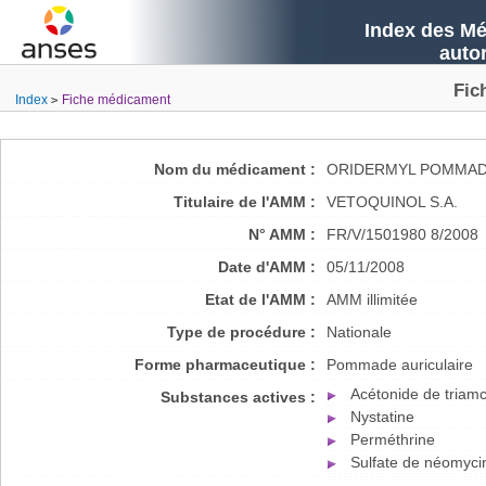
Index des Mé
auto
Fic
Index
Fiche médicament
Nom du médicament :
ORIDERMYL POMMAD
Titulaire de l'AMM :
VETOQUINOL S.A.
N° AMM :
FR/V/1501980 8/2008
Date d'AMM :
05/11/2008
Etat de l'AMM :
AMM illimitée
Type de procédure :
Nationale
Forme pharmaceutique :
Pommade auriculaire
Acétonide de triam
Substances actives :
Nystatine
Perméthrine
Sulfate de néomyci