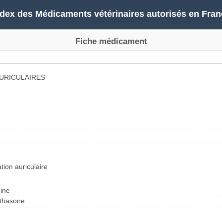
ndex des Médicaments vétérinaires autorisés en Fran
Fiche médicament
URICULAIRES
tion auriculaire
cine
éthasone