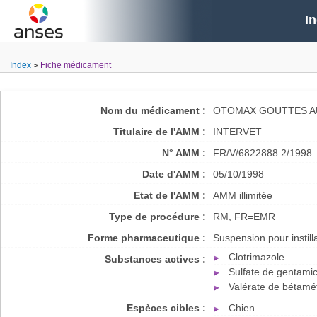
I
Index
Fiche médicament
Nom du médicament :
OTOMAX GOUTTES A
Titulaire de l'AMM :
INTERVET
N° AMM :
FR/V/6822888 2/1998
Date d'AMM :
05/10/1998
Etat de l'AMM :
AMM illimitée
Type de procédure :
RM, FR=EMR
Forme pharmaceutique :
Suspension pour instilla
Clotrimazole
Substances actives :
Sulfate de gentami
Valérate de bétam
Espèces cibles :
Chien