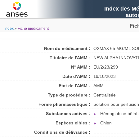
Index des Mé
auto
Fic
Index
Fiche médicament
Nom du médicament :
OXMAX 65 MG/ML SO
Titulaire de l'AMM :
NEW ALPHA INNOVAT
N° AMM :
EU/2/23/299
Date d'AMM :
19/10/2023
Etat de l'AMM :
AMM
Type de procédure :
Centralisée
Forme pharmaceutique :
Solution pour perfusion
Substances actives :
Hémoglobine bêtafu
Espèces cibles :
Chien
Conditions de délivrance :