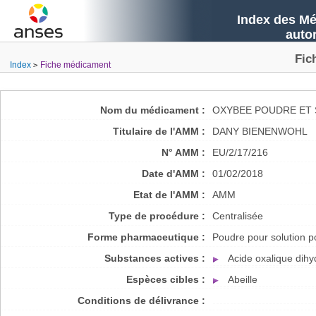
Index des Mé
auto
Fic
Index
Fiche médicament
Nom du médicament :
OXYBEE POUDRE ET 
Titulaire de l'AMM :
DANY BIENENWOHL
N° AMM :
EU/2/17/216
Date d'AMM :
01/02/2018
Etat de l'AMM :
AMM
Type de procédure :
Centralisée
Forme pharmaceutique :
Poudre pour solution p
Substances actives :
Acide oxalique dihy
Espèces cibles :
Abeille
Conditions de délivrance :